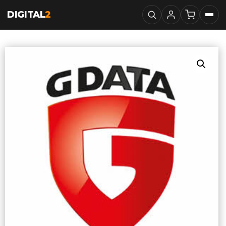
DIGITAL
2