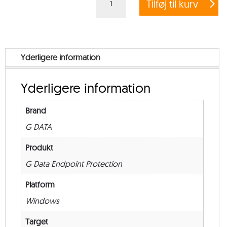
Tilføj til kurv
DATA
ENDPOINT
PROTECTION
BUSINESS
Yderligere information
–
from
Yderligere information
1.000
–
Brand
New
G DATA
–
36
Produkt
måneder
G Data Endpoint Protection
antal
Platform
Windows
Target