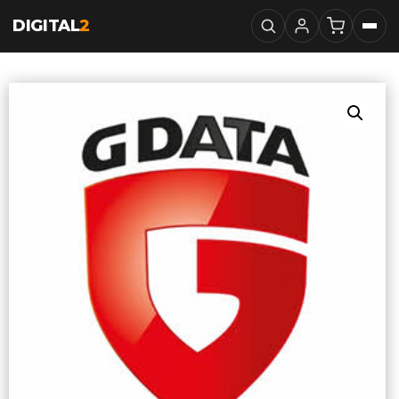
DIGITAL
2