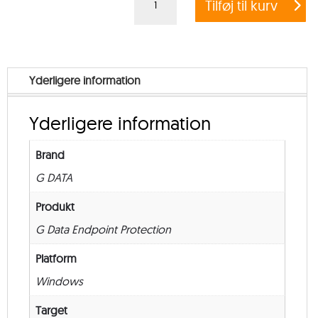
Tilføj til kurv
DATA
ENDPOINT
PROTECTION
BUSINESS
Yderligere information
–
from
Yderligere information
250
–
Brand
New
G DATA
–
24
Produkt
måneder
G Data Endpoint Protection
antal
Platform
Windows
Target