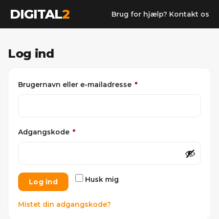
DIGITAL
2
Brug for hjælp? Kontakt os
Log ind
Påkrævet
Brugernavn eller e-mailadresse
*
Påkrævet
Adgangskode
*
Husk mig
Log ind
Mistet din adgangskode?