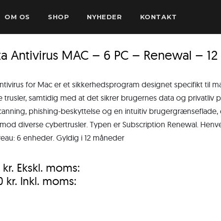
OM OS
SHOP
NYHEDER
KONTAKT
a Antivirus MAC – 6 PC – Renewal – 1
ntivirus for Mac er et sikkerhedsprogram designet specifikt til m
e trusler, samtidig med at det sikrer brugernes data og privatl
canning, phishing-beskyttelse og en intuitiv brugergrænseflade, er
 mod diverse cybertrusler. Typen er Subscription Renewal. Henven
veau: 6 enheder. Gyldig i 12 måneder
0
kr.
Ekskl. moms:
00
kr.
Inkl. moms: