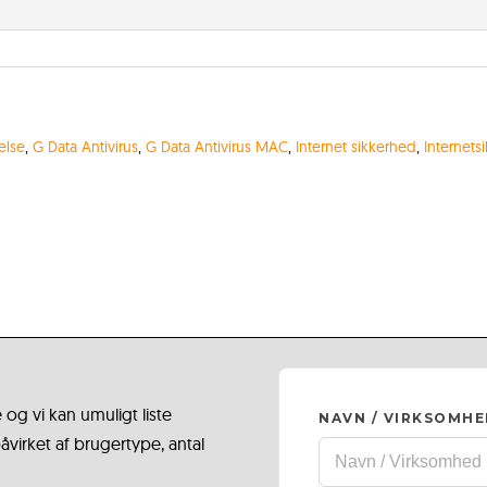
else
,
G Data Antivirus
,
G Data Antivirus MAC
,
Internet sikkerhed
,
Internets
 og vi kan umuligt liste
NAVN / VIRKSOMH
virket af brugertype, antal