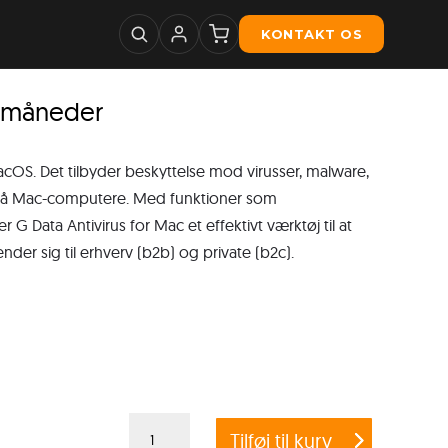
KONTAKT OS
2 måneder
acOS. Det tilbyder beskyttelse mod virusser, malware,
iv på Mac-computere. Med funktioner som
 G Data Antivirus for Mac et effektivt værktøj til at
der sig til erhverv (b2b) og private (b2c).
G
Tilføj til kurv