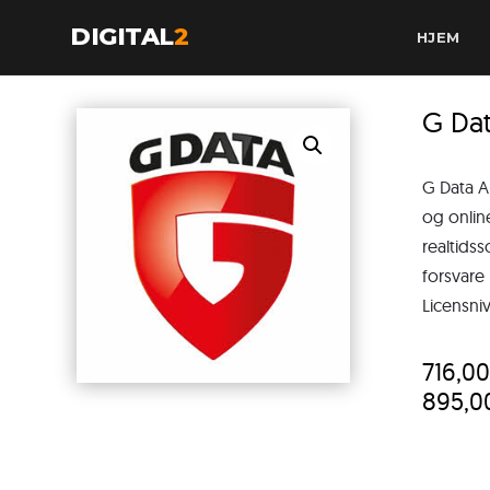
DIGITAL
2
HJEM
G Dat
G Data A
og onlin
realtidss
forsvare
Licensni
716,0
895,