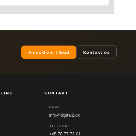
Anmod om tilbud
Kontakt os
LLING
KONTAKT
EMAIL
info@digital2.dk
TELEFON
+45 70 77 73 01