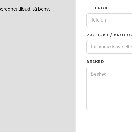
 beregnet tilbud, så benyt
TELEFON
PRODUKT / PRODU
BESKED