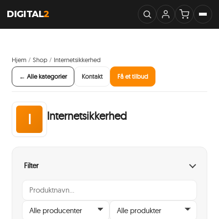
DIGITAL
2
Hjem
Shop
Internetsikkerhed
/
/
← Alle kategorier
Kontakt
Få et tilbud
Internetsikkerhed
I
Filter