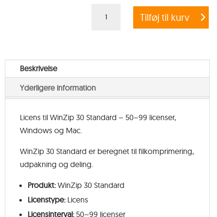
WinZip
Tilføj til kurv
30
Standard
License
(Tier
Beskrivelse
50-
Yderligere information
99)
antal
Licens til WinZip 30 Standard – 50–99 licenser,
Windows og Mac.
WinZip 30 Standard er beregnet til filkomprimering,
udpakning og deling.
Produkt:
WinZip 30 Standard
Licenstype:
Licens
Licensinterval:
50–99 licenser