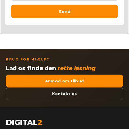
Send
BRUG FOR HJÆLP?
Lad os finde den
rette løsning
Anmod om tilbud
Kontakt os
DIGITAL
2