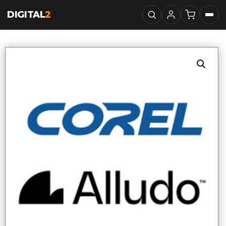
DIGITAL
2