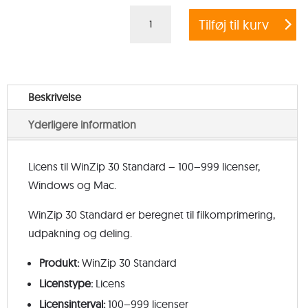
WinZip
Tilføj til kurv
30
Standard
License
(100-
Beskrivelse
999)
Yderligere information
antal
Licens til WinZip 30 Standard – 100–999 licenser,
Windows og Mac.
WinZip 30 Standard er beregnet til filkomprimering,
udpakning og deling.
Produkt:
WinZip 30 Standard
Licenstype:
Licens
Licensinterval:
100–999 licenser