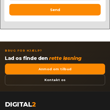
Send
BRUG FOR HJÆLP?
Lad os finde den
rette løsning
Anmod om tilbud
Kontakt os
DIGITAL
2