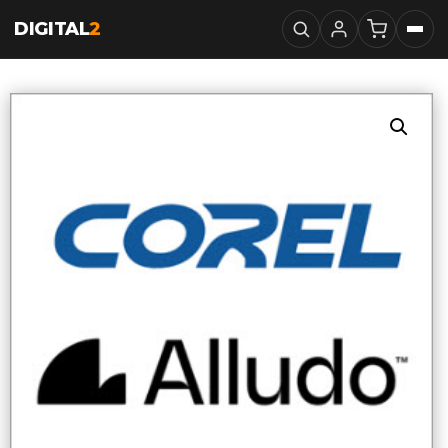
DIGITAL
2