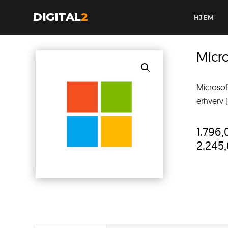
DIGITAL
2
HJEM
Micro
Microsof
erhverv (
1.796
2.245