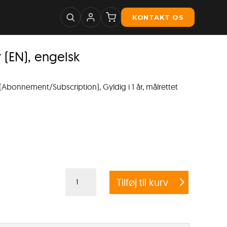
KONTAKT OS
 (EN), engelsk
(Abonnement/Subscription), Gyldig i 1 år, målrettet
Microsoft
Tilføj til kurv
1x
Windows
Srv