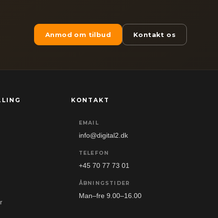
Anmod om tilbud
Kontakt os
LLING
KONTAKT
EMAIL
info@digital2.dk
TELEFON
+45 70 77 73 01
ÅBNINGSTIDER
Man–fre 9.00–16.00
r