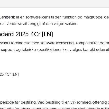
, engelsk
er en softwarelicens til den funktion og målgruppe, de
isk anvendelse afhængigt af den valgte variant.
ndard 2025 4Cr (EN)
levant i forbindelse med softwarelicensering, kompatibilitet og 
e, support og tekniske specifikationer kan vælges korrekt uden
25 4Cr (EN)
periode før bestilling. Ved bestilling til en virksomhed, offentlig
ventuelle forudsætninger afstemmes med det eksisterende miljø. 