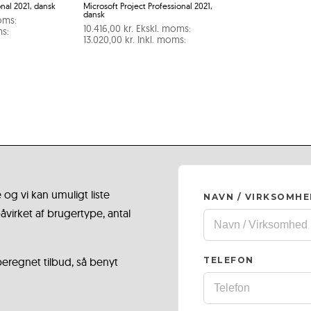
onal 2021, dansk
Microsoft Project Professional 2021,
dansk
oms:
10.416,00
kr.
Ekskl. moms:
s:
13.020,00
kr.
Inkl. moms:
 og vi kan umuligt liste
NAVN / VIRKSOMH
virket af brugertype, antal
 beregnet tilbud, så benyt
TELEFON