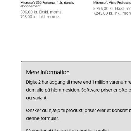
Microsoft 365 Personal, 1 år, dansk,
Microsoft Visio Professi
abonnement
5.796,00
kr.
Ekskl. m
596,00
kr.
Ekskl. moms:
7.245,00
kr.
Inkl. mom
745,00
kr.
Inkl. moms:
Mere information
Digital2 har adgang til mere end 1 million varenumre
dem alle på hjemmesiden. Software priser er ofte på
og variant.
Ønsker du hjælp til produkt, priser eller et konkret
denne formular.
Så vender vi tilbage til dig hurtigst muligt.