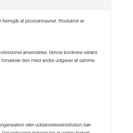
Standard
2025
4Cr
r fremgår af produktnavnet. Produktet er
(EN),
engelsk
antal
professionel anvendelse. Denne konkrete variant
 at forveksle den med andre udgaver af samme
 organisation eller uddannelsesinstitution bør
Det reducerer risikoen for at vælge forkert