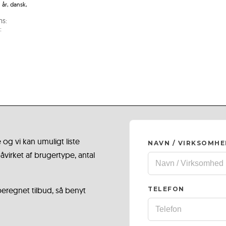
 år, dansk,
ms:
:
 og vi kan umuligt liste
NAVN / VIRKSOMH
virket af brugertype, antal
 beregnet tilbud, så benyt
TELEFON