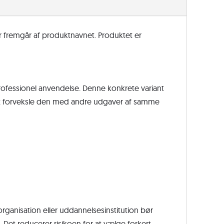
Standard
2025
2Cr
r fremgår af produktnavnet. Produktet er
(EN),
engelsk
antal
professionel anvendelse. Denne konkrete variant
 at forveksle den med andre udgaver af samme
 organisation eller uddannelsesinstitution bør
Det reducerer risikoen for at vælge forkert