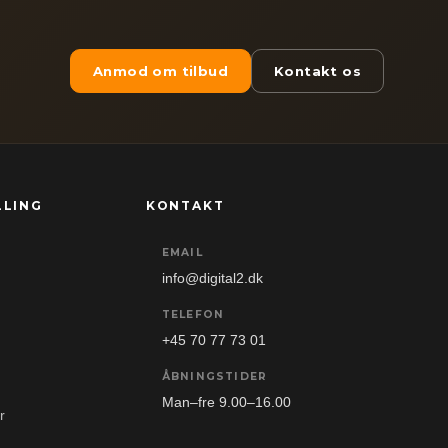
Anmod om tilbud
Kontakt os
LLING
KONTAKT
EMAIL
info@digital2.dk
TELEFON
+45 70 77 73 01
ÅBNINGSTIDER
Man–fre 9.00–16.00
r