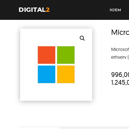
DIGITAL
2
HJEM
Micro
Microsof
erhverv (
996,
1.245