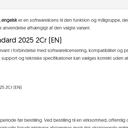
, engelsk
er en softwarelicens til den funktion og målgruppe, de
isk anvendelse afhængigt af den valgte variant.
dard 2025 2Cr (EN)
levant i forbindelse med softwarelicensering, kompatibilitet og 
e, support og tekniske specifikationer kan vælges korrekt uden
25 2Cr (EN)
periode før bestilling. Ved bestilling til en virksomhed, offentlig
ventuelle forudsætninger afstemmes med det eksisterende miljø. 