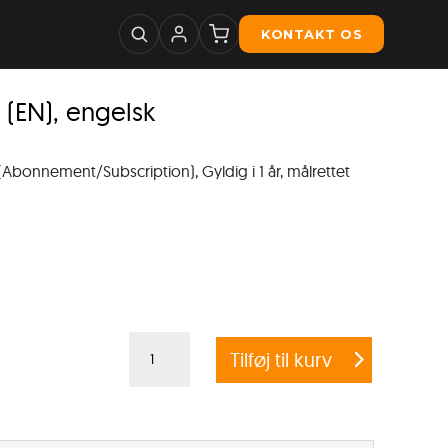
KONTAKT OS
 (EN), engelsk
(Abonnement/Subscription), Gyldig i 1 år, målrettet
Microsoft
Tilføj til kurv
1x
Windows
Srv