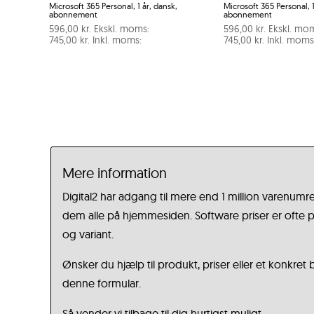
Microsoft 365 Personal, 1 år, dansk,
Microsoft 365 Personal, 1
abonnement
abonnement
596,00
kr.
Ekskl. moms:
596,00
kr.
Ekskl. mo
745,00
kr.
Inkl. moms:
745,00
kr.
Inkl. moms
Mere information
Digital2 har adgang til mere end 1 million varenumre
dem alle på hjemmesiden. Software priser er ofte på
og variant.
Ønsker du hjælp til produkt, priser eller et konkret
denne formular.
Så vender vi tilbage til dig hurtigst muligt.