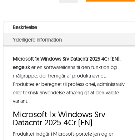
Windows
Srv
Datacntr
Beskrivelse
2025
Yderligere information
4Cr
(EN),
engelsk
Microsoft 1x Windows Srv Datacntr 2025 4Cr (EN),
antal
engelsk
er en softwarelicens til den funktion og
målgruppe, der fremgår af produktnavnet.
Produktet er beregnet til professionel, administrativ
eller teknisk anvendelse afhængigt af den valgte
variant.
Microsoft 1x Windows Srv
Datacntr 2025 4Cr (EN)
Produktet indgår i Microsoft-porteføljen og er