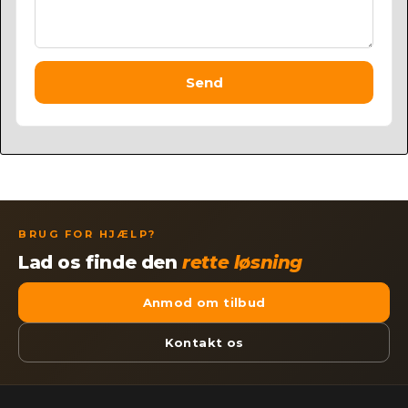
Send
BRUG FOR HJÆLP?
Lad os finde den
rette løsning
Anmod om tilbud
Kontakt os