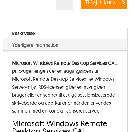
Tilføj til kurv
Windows
Remote
Desktop
Services
Beskrivelse
CAL,
Yderligere information
pr.
bruger,
engelsk
Microsoft Windows Remote Desktop Services CAL,
antal
pr. bruger, engelsk
er en adgangslicens til
Microsoft Remote Desktop Services i et Windows
Server-miljø. RDS-licensen giver en navngiven
bruger eller enhed ret til at tilgå sessionsbaserede
skriveborde og applikationer, når den anvendes
sammen med en korrekt licenseret server.
Microsoft Windows Remote
Desktop Services CAL