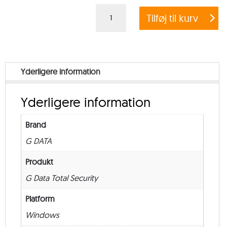
G
Tilføj til kurv
Data
Total
Security
Multi
Yderligere information
User
–
Yderligere information
from
11
Brand
–
G DATA
Renewal
–
Produkt
24
G Data Total Security
måneder
Platform
antal
Windows