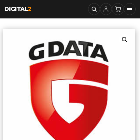
DIGITAL
2