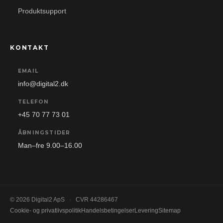
Produktsupport
KONTAKT
EMAIL
info@digital2.dk
TELEFON
+45 70 77 73 01
ÅBNINGSTIDER
Man–fre 9.00–16.00
© 2026 Digital2 ApS
·
CVR 44286467
Cookie- og privatlivspolitik
Handelsbetingelser
Levering
Sitemap