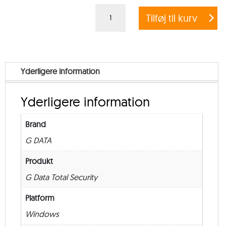
G
Tilføj til kurv
Data
Total
Security
Multi
Yderligere information
User
–
Yderligere information
from
11
Brand
–
G DATA
Renewal
–
Produkt
12
G Data Total Security
måneder
Platform
antal
Windows