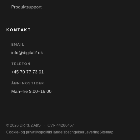
Produktsupport
KONTAKT
EMAIL
info@digital2.dk
TELEFON
+45 70 77 73 01
ÅBNINGSTIDER
Man–fre 9.00–16.00
© 2026 Digital2 ApS
·
CVR 44286467
Cookie- og privatlivspolitik
Handelsbetingelser
Levering
Sitemap