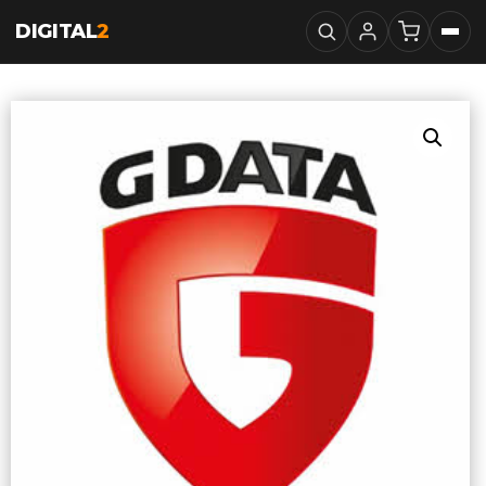
DIGITAL
2