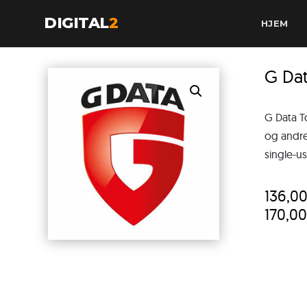
DIGITAL
2
HJEM
G Dat
G Data To
og andre
single-u
136,0
170,0