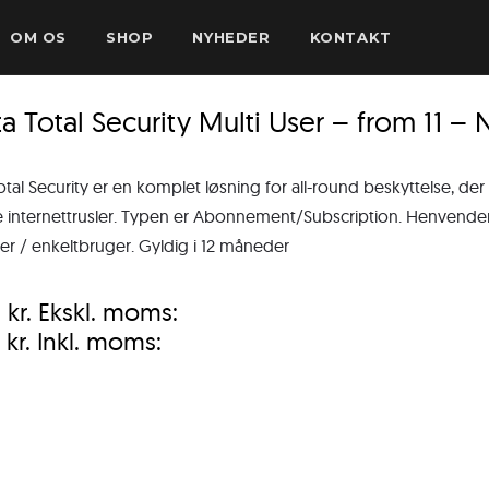
OM OS
SHOP
NYHEDER
KONTAKT
a Total Security Multi User – from 11 
tal Security er en komplet løsning for all-round beskyttelse, der
 internettrusler. Typen er Abonnement/Subscription. Henvender si
ser / enkeltbruger. Gyldig i 12 måneder
0
kr.
Ekskl. moms:
0
kr.
Inkl. moms: