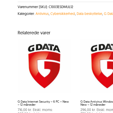
Varenummer (SKU):
C1003ESDMUL12
Kategorier:
Antivirus
,
Cybersikkerhed
,
Data beskyttelse
,
G Dat
Relaterede varer
G Data Internet Security – 6 PC – New
G Data Antivirus Window
– 12 måneder
New – 12 måneder
716,00
kr.
Ekskl. moms:
296,00
kr.
Ekskl. mo