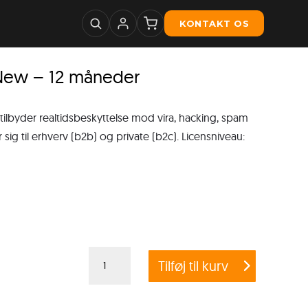
KONTAKT OS
– New – 12 måneder
 tilbyder realtidsbeskyttelse mod vira, hacking, spam
g til erhverv (b2b) og private (b2c). Licensniveau:
G
Tilføj til kurv
Data
Total