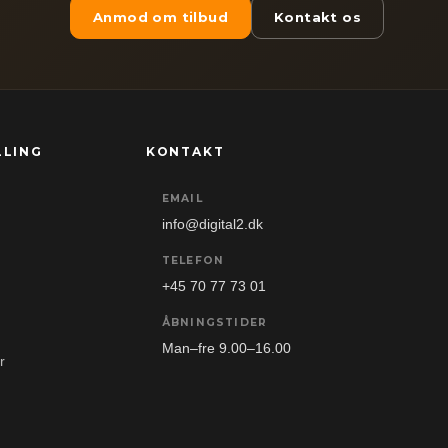
Anmod om tilbud
Kontakt os
LLING
KONTAKT
EMAIL
info@digital2.dk
TELEFON
+45 70 77 73 01
ÅBNINGSTIDER
Man–fre 9.00–16.00
r