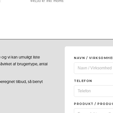
:
445,00
kr.
Inkl. moms:
 og vi kan umuligt liste
NAVN / VIRKSOMH
virket af brugertype, antal
 beregnet tilbud, så benyt
TELEFON
PRODUKT / PRODU