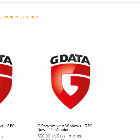
a
,
Internet sikkerhed
s – 2 PC –
G Data Antivirus Windows – 3 PC –
New – 12 måneder
ms:
356,00
kr.
Ekskl. moms: