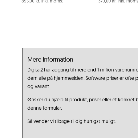
895,00
kr.
Inkl. moms:
370,00
kr.
Inkl. moms
Mere information
Digital2 har adgang til mere end 1 million varenumre
dem alle på hjemmesiden. Software priser er ofte på
og variant.
Ønsker du hjælp til produkt, priser eller et konkret
denne formular.
Så vender vi tilbage til dig hurtigst muligt.