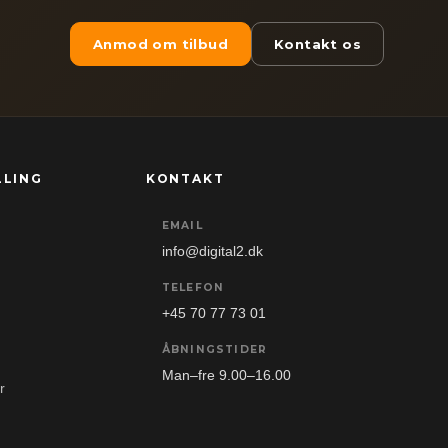
Anmod om tilbud
Kontakt os
LLING
KONTAKT
EMAIL
info@digital2.dk
TELEFON
+45 70 77 73 01
ÅBNINGSTIDER
Man–fre 9.00–16.00
r