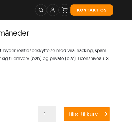
KONTAKT OS
2 måneder
 tilbyder realtidsbeskyttelse mod vira, hacking, spam
g til erhverv (b2b) og private (b2c). Licensniveau: 8
G
Tilføj til kurv
Data
Total