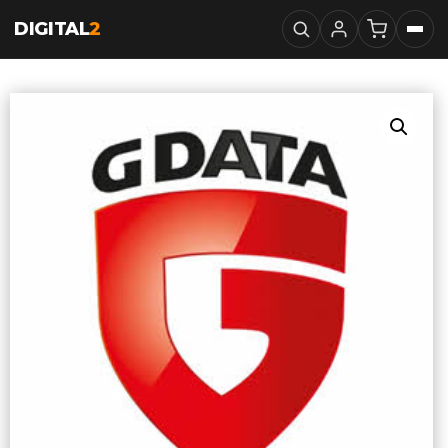
DIGITAL
2