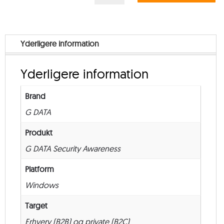
Security
Awareness
Trainings
Yderligere information
–
from
Yderligere information
5
–
Brand
New
G DATA
–
36
Produkt
måneder
G DATA Security Awareness
antal
Platform
Windows
Target
Erhverv (B2B) og private (B2C)