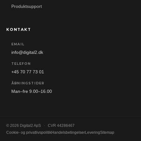
Produktsupport
KONTAKT
EMAIL
info@digital2.dk
TELEFON
+45 70 77 73 01
ÅBNINGSTIDER
Man–fre 9.00–16.00
© 2026 Digital2 ApS
·
CVR 44286467
Cookie- og privatlivspolitik
Handelsbetingelser
Levering
Sitemap