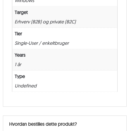
Windows
–
1
Target
måneder
Erhverv (B2B) og private (B2C)
antal
Tier
Single-User / enkeltbruger
Years
1 år
Type
Undefined
Hvordan bestilles dette produkt?