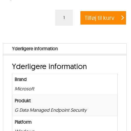
G
Tilføj til kurv
DATA
MANAGED
ENDPOINT
SECURITY
Yderligere information
POWERED
BY
Yderligere information
MICROSOFT
AZURE
Brand
STANDARD
Microsoft
–
from
Produkt
50
G Data Managed Endpoint Security
–
Platform
New