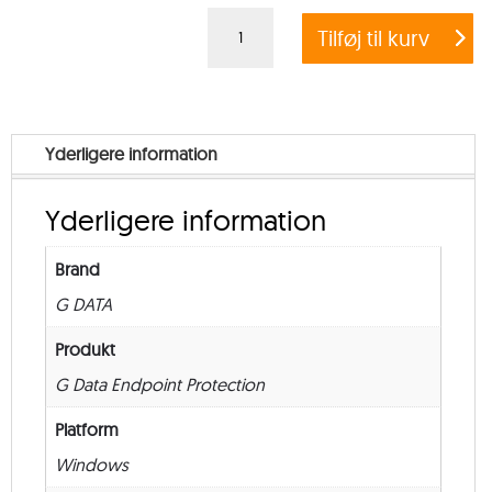
G
Tilføj til kurv
DATA
ENDPOINT
PROTECTION
BUSINESS
Yderligere information
–
Government
Yderligere information
–
from
Brand
50
G DATA
–
New
Produkt
–
G Data Endpoint Protection
24
Platform
måneder
Windows
antal