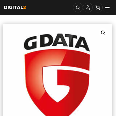
DIGITAL
2