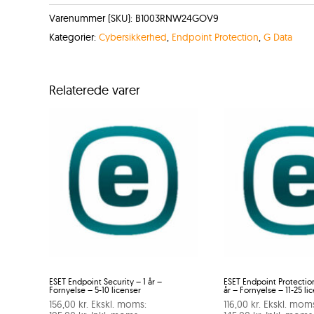
Varenummer (SKU):
B1003RNW24GOV9
Kategorier:
Cybersikkerhed
,
Endpoint Protection
,
G Data
Relaterede varer
ESET Endpoint Security – 1 år –
ESET Endpoint Protectio
Fornyelse – 5-10 licenser
år – Fornyelse – 11-25 li
156,00
kr.
Ekskl. moms:
116,00
kr.
Ekskl. mom