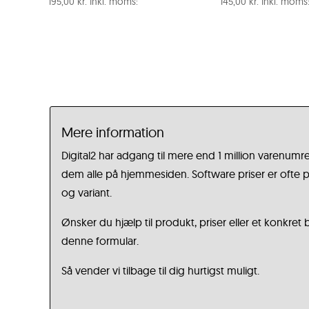
195,00
kr.
Inkl. moms:
145,00
kr.
Inkl. moms
Mere information
Digital2 har adgang til mere end 1 million varenumre
dem alle på hjemmesiden. Software priser er ofte på
og variant.
Ønsker du hjælp til produkt, priser eller et konkret
denne formular.
Så vender vi tilbage til dig hurtigst muligt.