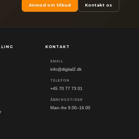
Anmod om tilbud
Kontakt os
LLING
KONTAKT
EMAIL
info@digital2.dk
TELEFON
+45 70 77 73 01
ÅBNINGSTIDER
Man–fre 9.00–16.00
r