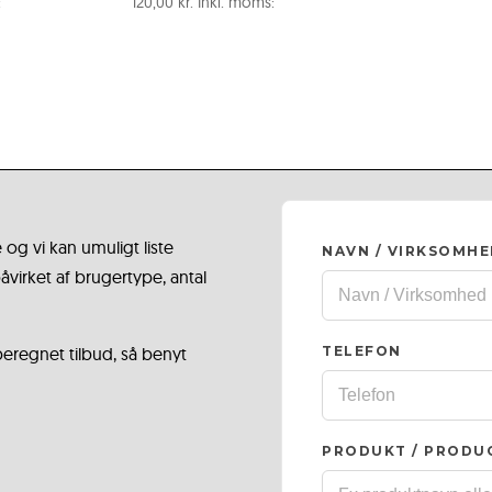
:
120,00
kr.
Inkl. moms:
 og vi kan umuligt liste
NAVN / VIRKSOMH
virket af brugertype, antal
 beregnet tilbud, så benyt
TELEFON
PRODUKT / PRODU