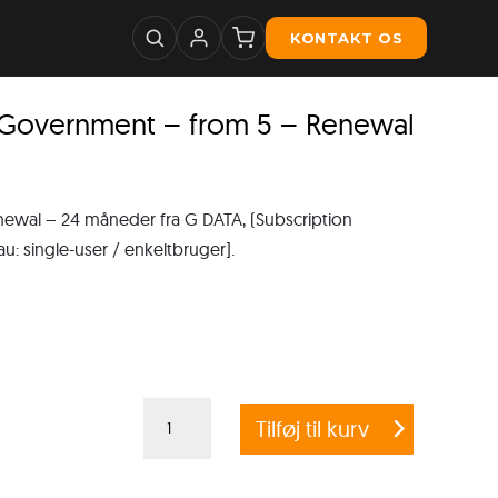
KONTAKT OS
Government – from 5 – Renewal
al – 24 måneder fra G DATA, (Subscription
eau: single-user / enkeltbruger].
G
Tilføj til kurv
DATA
ENDPOINT