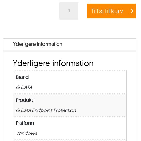
G
Tilføj til kurv
DATA
ENDPOINT
PROTECTION
BUSINESS
Yderligere information
–
Government
Yderligere information
–
from
Brand
250
G DATA
–
New
Produkt
–
G Data Endpoint Protection
36
Platform
måneder
Windows
antal