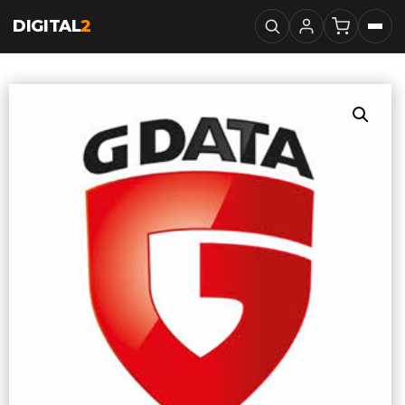
DIGITAL
2