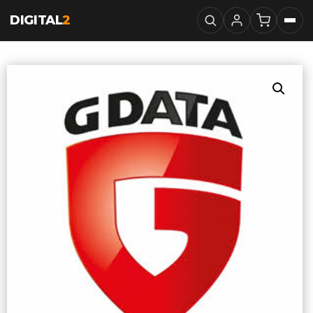
DIGITAL
2