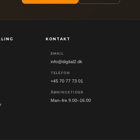
LLING
KONTAKT
EMAIL
info@digital2.dk
TELEFON
+45 70 77 73 01
ÅBNINGSTIDER
Man–fre 9.00–16.00
r