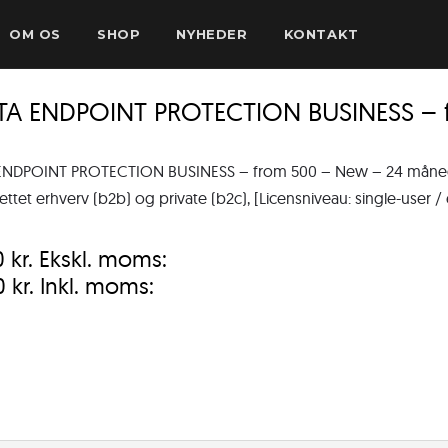
OM OS
SHOP
NYHEDER
KONTAKT
TA ENDPOINT PROTECTION BUSINESS – 
ENDPOINT PROTECTION BUSINESS – from 500 – New – 24 måneder
rettet erhverv (b2b) og private (b2c), [Licensniveau: single-user /
0
kr.
Ekskl. moms:
0
kr.
Inkl. moms: