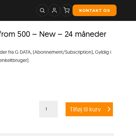
KONTAKT OS
from 500 – New – 24 måneder
 fra G DATA, (Abonnement/Subscription), Gyldig i
 enkeltbruger].
G
Tilføj til kurv
DATA
ENDPOINT
PROTECTION