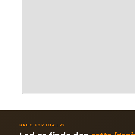
BRUG FOR HJÆLP?