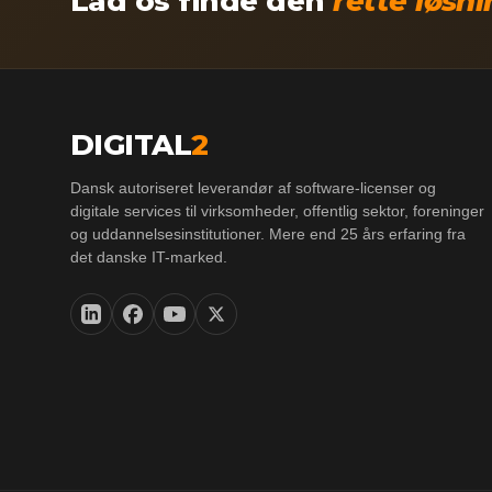
Lad os finde den
rette løsn
DIGITAL
2
Dansk autoriseret leverandør af software-licenser og
digitale services til virksomheder, offentlig sektor, foreninger
og uddannelsesinstitutioner. Mere end 25 års erfaring fra
det danske IT-marked.