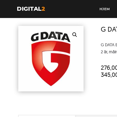
DIGITAL
2
HJEM
G DA
G DATA 
2 år, mål
276,0
345,0