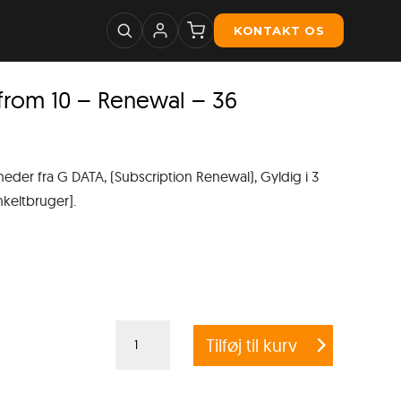
KONTAKT OS
rom 10 – Renewal – 36
r fra G DATA, (Subscription Renewal), Gyldig i 3
nkeltbruger].
G
Tilføj til kurv
DATA
ENDPOINT