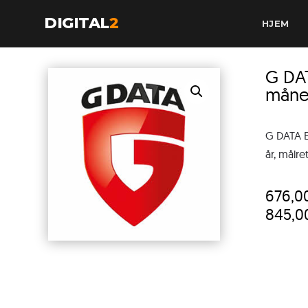
DIGITAL
2
HJEM
G DA
måne
G DATA E
år, målre
676,0
845,