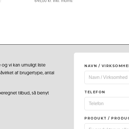
:
645,00
kr.
Inkl. moms:
 og vi kan umuligt liste
NAVN / VIRKSOMH
virket af brugertype, antal
 beregnet tilbud, så benyt
TELEFON
PRODUKT / PRODU