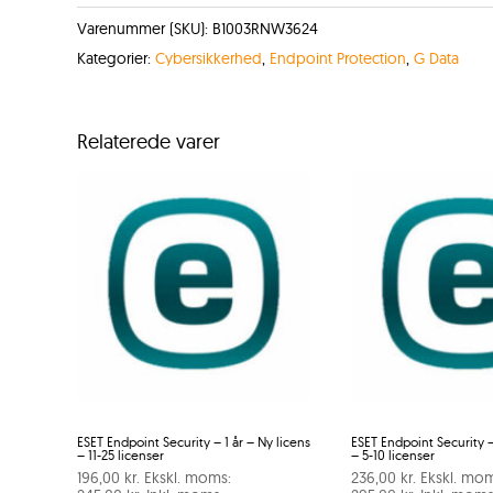
Varenummer (SKU):
B1003RNW3624
Kategorier:
Cybersikkerhed
,
Endpoint Protection
,
G Data
Relaterede varer
ESET Endpoint Security – 1 år – Ny licens
ESET Endpoint Security – 
– 11-25 licenser
– 5-10 licenser
196,00
kr.
Ekskl. moms:
236,00
kr.
Ekskl. mom