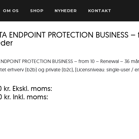
OM OS
SHOP
NYHEDER
KONTAKT
TA ENDPOINT PROTECTION BUSINESS – f
der
NDPOINT PROTECTION BUSINESS – from 10 – Renewal – 36 månede
ttet erhverv (b2b) og private (b2c), [Licensniveau: single-user / e
0
kr.
Ekskl. moms:
00
kr.
Inkl. moms: