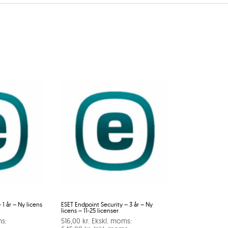
1 år – Ny licens
ESET Endpoint Security – 3 år – Ny
licens – 11-25 licenser
s:
516,00
kr.
Ekskl. moms: