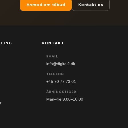
Anmod om tilbud
Kontakt os
LLING
KONTAKT
EMAIL
info@digital2.dk
TELEFON
+45 70 77 73 01
ÅBNINGSTIDER
Man–fre 9.00–16.00
r