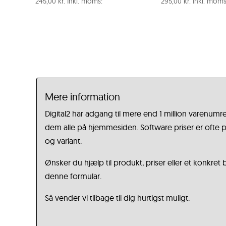
245,00
kr.
Inkl. moms:
295,00
kr.
Inkl. moms
Mere information
Digital2 har adgang til mere end 1 million varenumre
dem alle på hjemmesiden. Software priser er ofte på
og variant.
Ønsker du hjælp til produkt, priser eller et konkret
denne formular.
Så vender vi tilbage til dig hurtigst muligt.