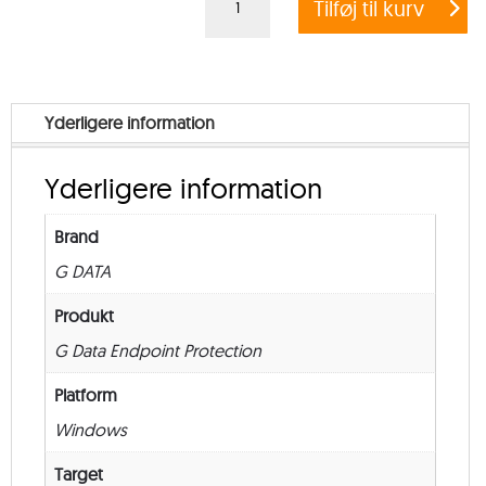
Tilføj til kurv
DATA
ENDPOINT
PROTECTION
BUSINESS
Yderligere information
–
from
Yderligere information
1.000
–
Brand
Renewal
G DATA
–
12
Produkt
måneder
G Data Endpoint Protection
antal
Platform
Windows
Target