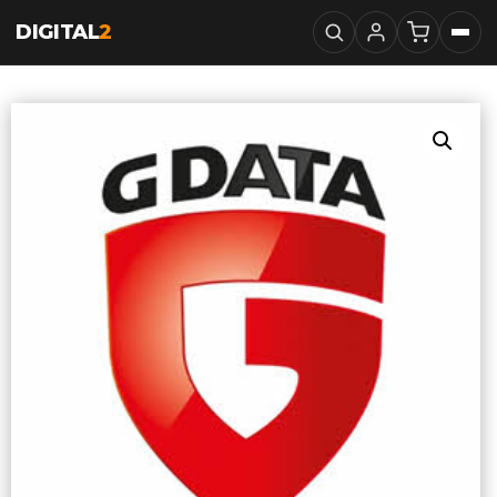
DIGITAL
2