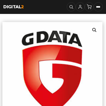
DIGITAL
2