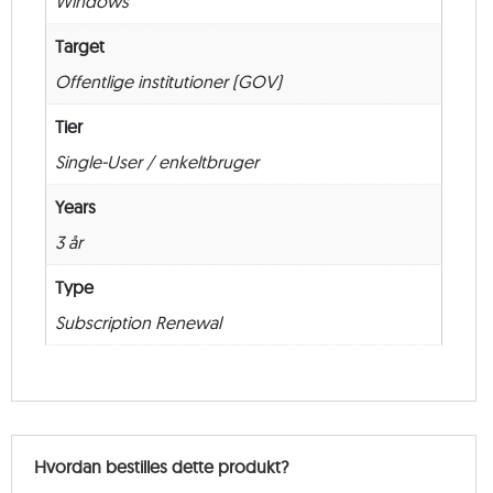
Windows
Renewal
–
Target
36
Offentlige institutioner (GOV)
måneder
antal
Tier
Single-User / enkeltbruger
Years
3 år
Type
Subscription Renewal
Hvordan bestilles dette produkt?