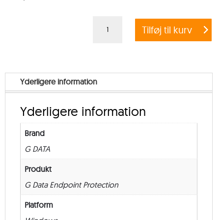
G
Tilføj til kurv
DATA
ENDPOINT
PROTECTION
BUSINESS
Yderligere information
+
EXCHANGE
Yderligere information
MAIL
SECURITY
Brand
–
G DATA
Government
–
Produkt
from
G Data Endpoint Protection
50
Platform
–