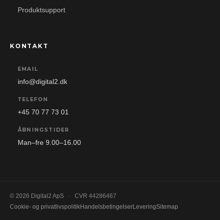
Produktsupport
KONTAKT
EMAIL
info@digital2.dk
TELEFON
+45 70 77 73 01
ÅBNINGSTIDER
Man–fre 9.00–16.00
© 2026 Digital2 ApS
·
CVR 44286467
Cookie- og privatlivspolitik
Handelsbetingelser
Levering
Sitemap