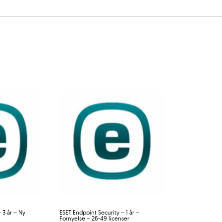
 3 år – Ny
ESET Endpoint Security – 1 år –
Fornyelse – 26-49 licenser