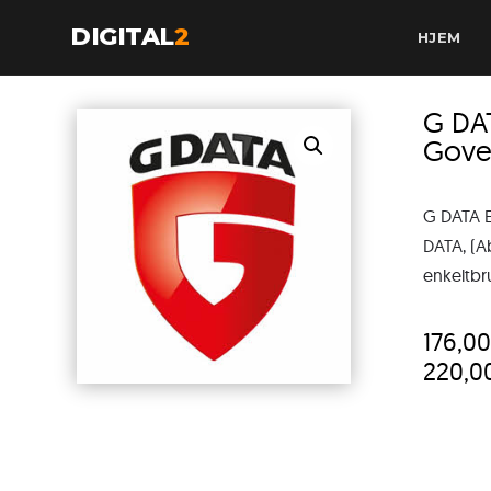
DIGITAL
2
HJEM
G DA
Gove
G DATA 
DATA, (Ab
enkeltbr
176,0
220,0