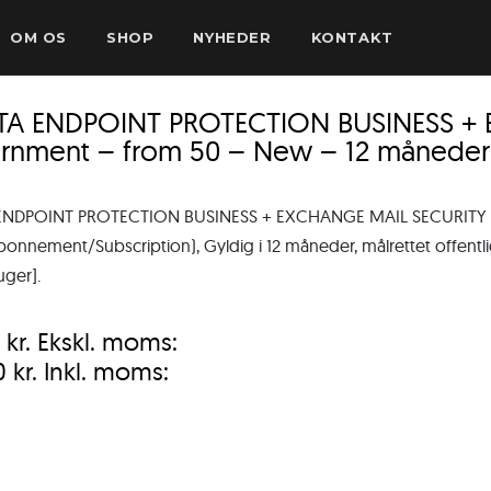
OM OS
SHOP
NYHEDER
KONTAKT
TA ENDPOINT PROTECTION BUSINESS +
rnment – from 50 – New – 12 måneder
ENDPOINT PROTECTION BUSINESS + EXCHANGE MAIL SECURITY –
onnement/Subscription), Gyldig i 12 måneder, målrettet offentlige
uger].
0
kr.
Ekskl. moms:
0
kr.
Inkl. moms: