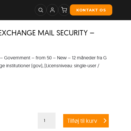
KONTAKT OS
 EXCHANGE MAIL SECURITY –
 Government – from 50 – New – 12 måneder fra G
 institutioner (gov), [Licensniveau: single-user /
G
Tilføj til kurv
DATA