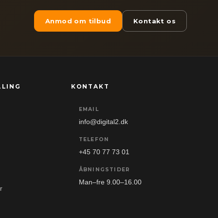
Anmod om tilbud
Kontakt os
LLING
KONTAKT
EMAIL
info@digital2.dk
TELEFON
+45 70 77 73 01
ÅBNINGSTIDER
Man–fre 9.00–16.00
r