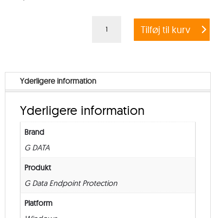
G
Tilføj til kurv
DATA
ENDPOINT
PROTECTION
BUSINESS
Yderligere information
+
EXCHANGE
Yderligere information
MAIL
SECURITY
Brand
–
G DATA
Government
–
Produkt
from
G Data Endpoint Protection
5
Platform
–