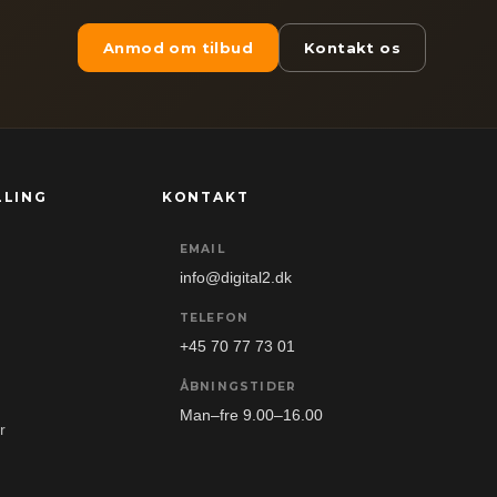
Anmod om tilbud
Kontakt os
LLING
KONTAKT
EMAIL
info@digital2.dk
TELEFON
+45 70 77 73 01
ÅBNINGSTIDER
Man–fre 9.00–16.00
r