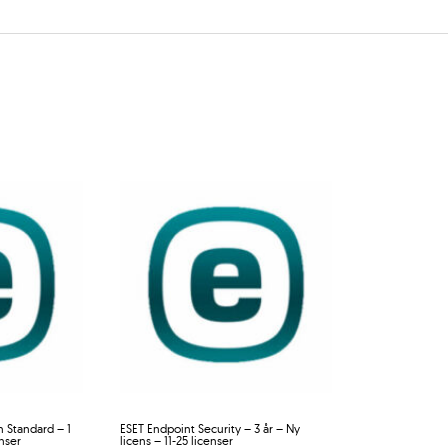
n Standard – 1
ESET Endpoint Security – 3 år – Ny
enser
licens – 11-25 licenser