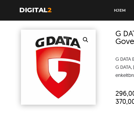
DIGITAL
2
HJEM
G DA
Gove
G DATA 
G DATA, (
enkeltbr
296,
370,0