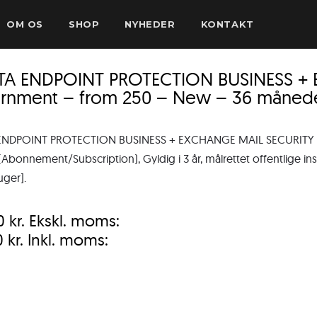
OM OS
SHOP
NYHEDER
KONTAKT
TA ENDPOINT PROTECTION BUSINESS +
rnment – from 250 – New – 36 måned
ENDPOINT PROTECTION BUSINESS + EXCHANGE MAIL SECURITY –
Abonnement/Subscription), Gyldig i 3 år, målrettet offentlige inst
uger].
00
kr.
Ekskl. moms:
0
kr.
Inkl. moms: