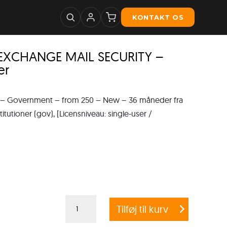
KONTAKT OS
 EXCHANGE MAIL SECURITY –
er
 Government – from 250 – New – 36 måneder fra
itutioner (gov), [Licensniveau: single-user /
G
Tilføj til kurv
DATA