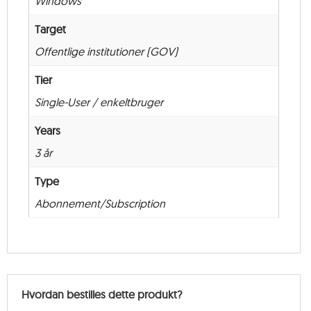
Windows
New
–
Target
36
Offentlige institutioner (GOV)
måneder
antal
Tier
Single-User / enkeltbruger
Years
3 år
Type
Abonnement/Subscription
Hvordan bestilles dette produkt?