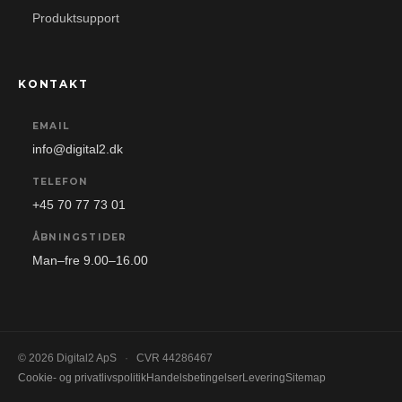
Produktsupport
KONTAKT
EMAIL
info@digital2.dk
TELEFON
+45 70 77 73 01
ÅBNINGSTIDER
Man–fre 9.00–16.00
© 2026 Digital2 ApS
·
CVR 44286467
Cookie- og privatlivspolitik
Handelsbetingelser
Levering
Sitemap