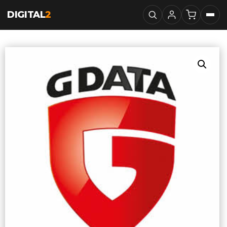
DIGITAL
2