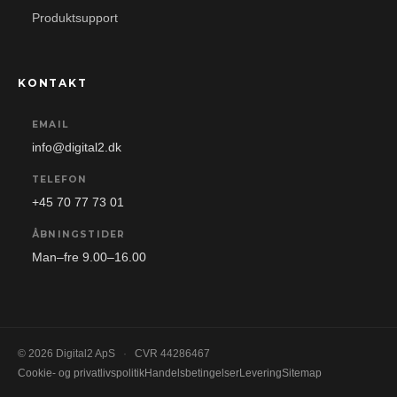
Produktsupport
KONTAKT
EMAIL
info@digital2.dk
TELEFON
+45 70 77 73 01
ÅBNINGSTIDER
Man–fre 9.00–16.00
© 2026 Digital2 ApS
·
CVR 44286467
Cookie- og privatlivspolitik
Handelsbetingelser
Levering
Sitemap