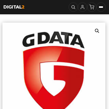
DIGITAL
2