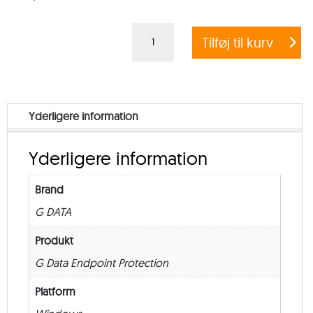
G
Tilføj til kurv
DATA
ENDPOINT
PROTECTION
BUSINESS
Yderligere information
+
EXCHANGE
Yderligere information
MAIL
SECURITY
Brand
–
G DATA
from
50
Produkt
–
G Data Endpoint Protection
Renewal
Platform
–