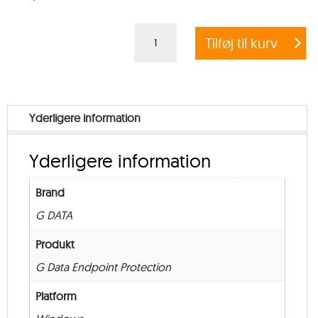
G
Tilføj til kurv
DATA
ENDPOINT
PROTECTION
BUSINESS
Yderligere information
+
EXCHANGE
Yderligere information
MAIL
SECURITY
Brand
–
G DATA
from
50
Produkt
–
G Data Endpoint Protection
New
Platform
–