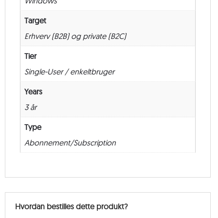
Windows
36
måneder
Target
antal
Erhverv (B2B) og private (B2C)
Tier
Single-User / enkeltbruger
Years
3 år
Type
Abonnement/Subscription
Hvordan bestilles dette produkt?