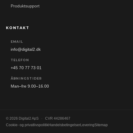
Produktsupport
KONTAKT
EMAIL
info@digital2.dk
TELEFON
+45 70 77 73 01
ÅBNINGSTIDER
Man–fre 9.00–16.00
© 2026 Digital2 ApS
·
CVR 44286467
Cookie- og privatlivspolitik
Handelsbetingelser
Levering
Sitemap