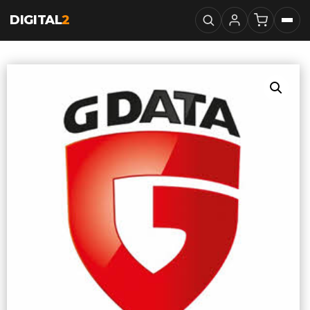
DIGITAL
2