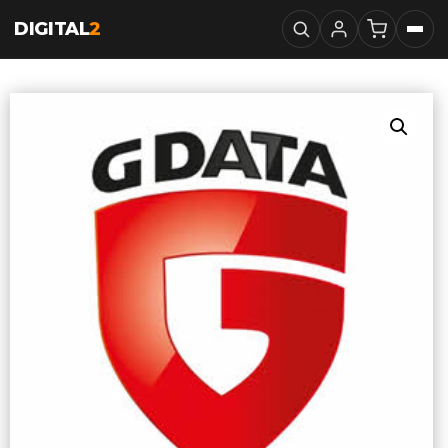
DIGITAL
2