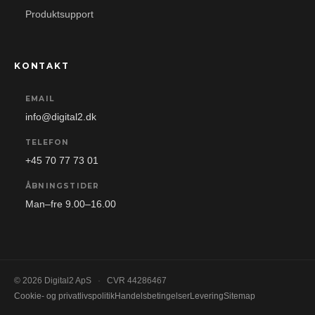
Produktsupport
KONTAKT
EMAIL
info@digital2.dk
TELEFON
+45 70 77 73 01
ÅBNINGSTIDER
Man–fre 9.00–16.00
© 2026 Digital2 ApS
·
CVR 44286467
Cookie- og privatlivspolitik
Handelsbetingelser
Levering
Sitemap