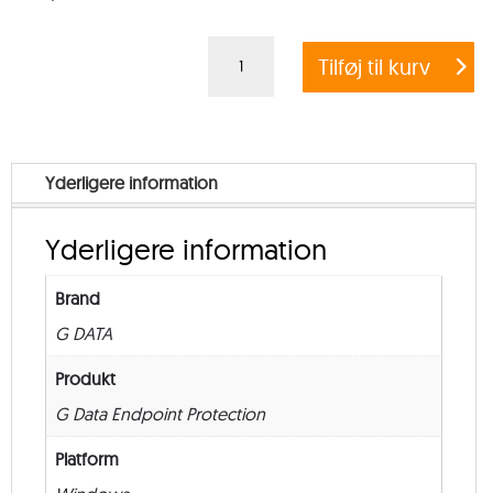
G
Tilføj til kurv
DATA
ENDPOINT
PROTECTION
BUSINESS
Yderligere information
+
EXCHANGE
Yderligere information
MAIL
SECURITY
Brand
–
G DATA
from
5
Produkt
–
G Data Endpoint Protection
Renewal
Platform
–