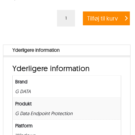
G
Tilføj til kurv
DATA
ENDPOINT
PROTECTION
BUSINESS
Yderligere information
+
EXCHANGE
Yderligere information
MAIL
SECURITY
Brand
–
G DATA
Education
–
Produkt
from
G Data Endpoint Protection
500
Platform
–