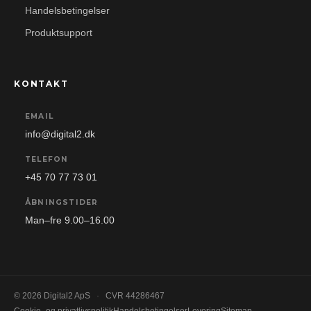
Handelsbetingelser
Produktsupport
KONTAKT
EMAIL
info@digital2.dk
TELEFON
+45 70 77 73 01
ÅBNINGSTIDER
Man–fre 9.00–16.00
© 2026 Digital2 ApS
·
CVR 44286467
Cookie- og privatlivspolitik
Handelsbetingelser
Levering
Sitemap