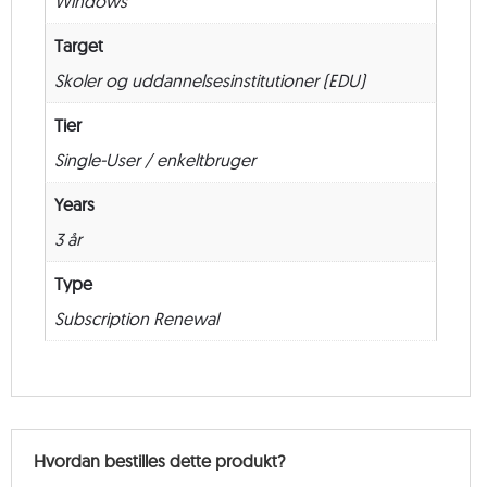
Windows
Renewal
–
Target
36
Skoler og uddannelsesinstitutioner (EDU)
måneder
antal
Tier
Single-User / enkeltbruger
Years
3 år
Type
Subscription Renewal
Hvordan bestilles dette produkt?