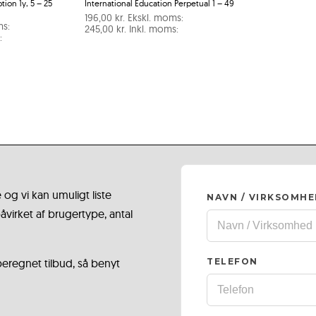
ion 1y, 5 – 25
International Education Perpetual 1 – 49
196,00
kr.
Ekskl. moms:
ms:
245,00
kr.
Inkl. moms:
:
 og vi kan umuligt liste
NAVN / VIRKSOMH
virket af brugertype, antal
 beregnet tilbud, så benyt
TELEFON