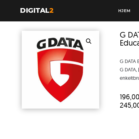
DIGITAL
2
HJEM
G DA
Educ
G DATA 
G DATA, (
enkeltbr
196,0
245,0