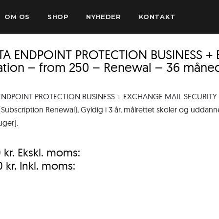
OM OS
SHOP
NYHEDER
KONTAKT
TA ENDPOINT PROTECTION BUSINESS +
ation – from 250 – Renewal – 36 måne
ENDPOINT PROTECTION BUSINESS + EXCHANGE MAIL SECURITY – 
Subscription Renewal), Gyldig i 3 år, målrettet skoler og uddannel
uger].
0
kr.
Ekskl. moms:
0
kr.
Inkl. moms: