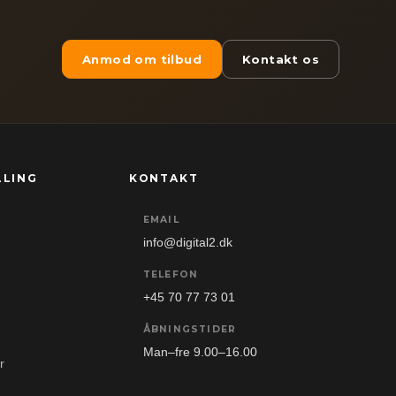
Anmod om tilbud
Kontakt os
LLING
KONTAKT
EMAIL
info@digital2.dk
TELEFON
+45 70 77 73 01
ÅBNINGSTIDER
Man–fre 9.00–16.00
r