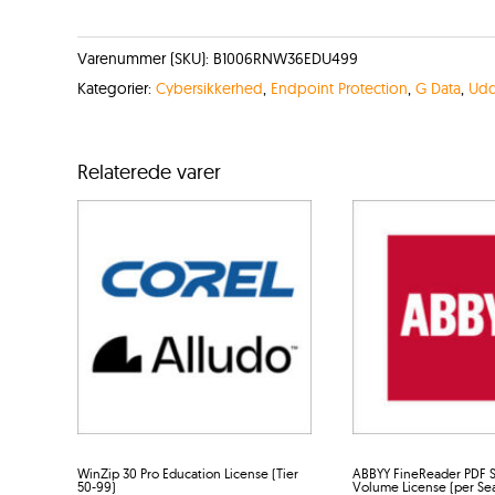
Varenummer (SKU):
B1006RNW36EDU499
Kategorier:
Cybersikkerhed
,
Endpoint Protection
,
G Data
,
Udd
Relaterede varer
WinZip 30 Pro Education License (Tier
ABBYY FineReader PDF S
50-99)
Volume License (per Sea