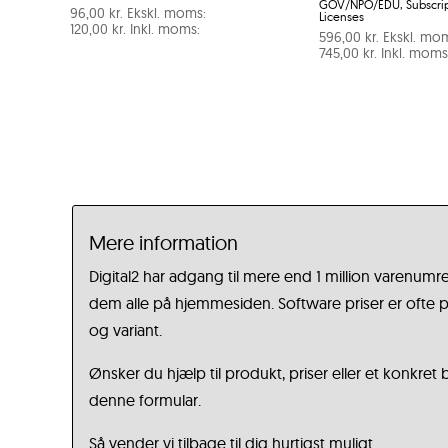
GOV/NPO/EDU, Subscript
96,00
kr.
Ekskl. moms:
Licenses
120,00
kr.
Inkl. moms:
596,00
kr.
Ekskl. mo
745,00
kr.
Inkl. moms
Mere information
Digital2 har adgang til mere end 1 million varenumre
dem alle på hjemmesiden. Software priser er ofte på
og variant.
Ønsker du hjælp til produkt, priser eller et konkret
denne formular.
Så vender vi tilbage til dig hurtigst muligt.