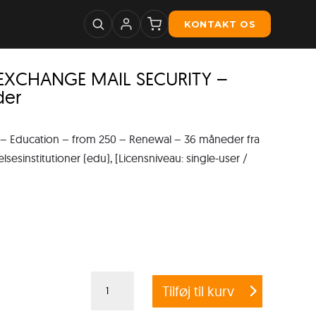
KONTAKT OS
 EXCHANGE MAIL SECURITY –
der
Education – from 250 – Renewal – 36 måneder fra
sesinstitutioner (edu), [Licensniveau: single-user /
G
Tilføj til kurv
DATA