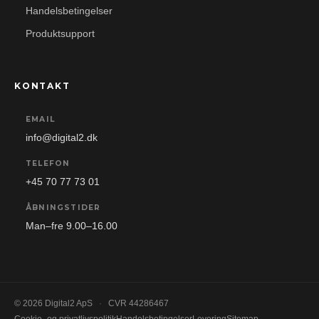
Handelsbetingelser
Produktsupport
KONTAKT
EMAIL
info@digital2.dk
TELEFON
+45 70 77 73 01
ÅBNINGSTIDER
Man–fre 9.00–16.00
© 2026 Digital2 ApS
·
CVR 44286467
Cookie- og privatlivspolitik
Handelsbetingelser
Levering
Sitemap