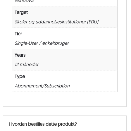
Windows
New
–
Target
12
Skoler og uddannelsesinstitutioner (EDU)
måneder
antal
Tier
Single-User / enkeltbruger
Years
12 måneder
Type
Abonnement/Subscription
Hvordan bestilles dette produkt?