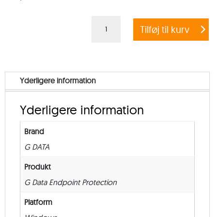
G
Tilføj til kurv
DATA
ENDPOINT
PROTECTION
BUSINESS
Yderligere information
+
EXCHANGE
Yderligere information
MAIL
SECURITY
Brand
–
G DATA
Education
–
Produkt
from
G Data Endpoint Protection
25
Platform
–