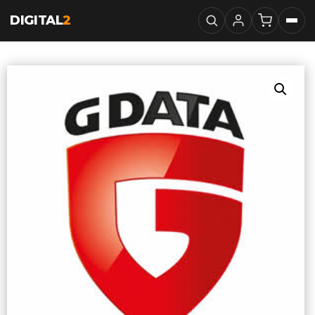
DIGITAL
2