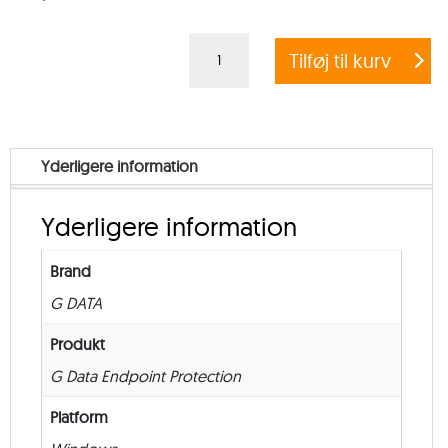
G
Tilføj til kurv
DATA
ENDPOINT
PROTECTION
BUSINESS
Yderligere information
+
EXCHANGE
Yderligere information
MAIL
SECURITY
Brand
–
G DATA
Education
–
Produkt
from
G Data Endpoint Protection
10
Platform
–