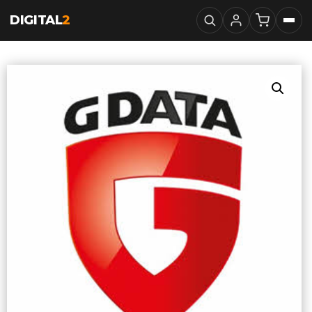
DIGITAL
2