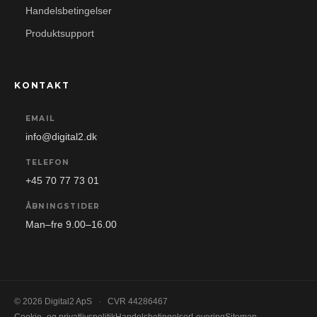
Handelsbetingelser
Produktsupport
KONTAKT
EMAIL
info@digital2.dk
TELEFON
+45 70 77 73 01
ÅBNINGSTIDER
Man–fre 9.00–16.00
© 2026 Digital2 ApS
·
CVR 44286467
Cookie- og privatlivspolitik
Handelsbetingelser
Levering
Sitemap