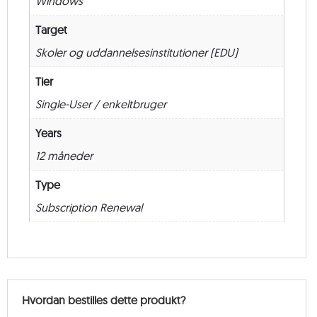
Windows
Renewal
–
Target
12
Skoler og uddannelsesinstitutioner (EDU)
måneder
antal
Tier
Single-User / enkeltbruger
Years
12 måneder
Type
Subscription Renewal
Hvordan bestilles dette produkt?