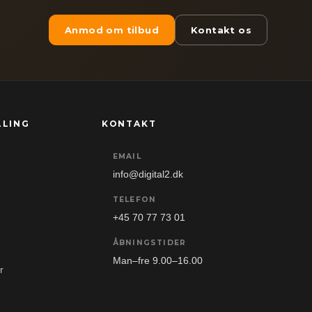
Anmod om tilbud
Kontakt os
LLING
KONTAKT
EMAIL
info@digital2.dk
TELEFON
+45 70 77 73 01
ÅBNINGSTIDER
Man–fre 9.00–16.00
r