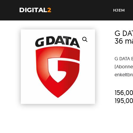
DIGITAL
2
HJEM
G DA
36 m
G DATA 
(Abonneme
enkeltbr
156,0
195,0