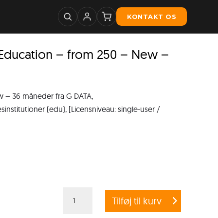
KONTAKT OS
ducation – from 250 – New –
 – 36 måneder fra G DATA,
nstitutioner (edu), [Licensniveau: single-user /
G
Tilføj til kurv
DATA