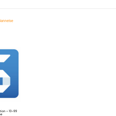
annelse
tion – 10–99
se