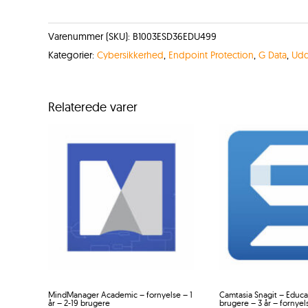
Varenummer (SKU):
B1003ESD36EDU499
Kategorier:
Cybersikkerhed
,
Endpoint Protection
,
G Data
,
Udd
Relaterede varer
MindManager Academic – fornyelse – 1
Camtasia Snagit – Educa
år – 2-19 brugere
brugere – 3 år – fornyel