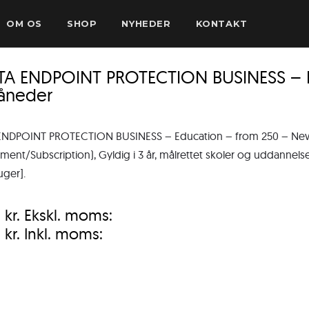
OM OS
SHOP
NYHEDER
KONTAKT
TA ENDPOINT PROTECTION BUSINESS – E
åneder
ENDPOINT PROTECTION BUSINESS – Education – from 250 – New
nt/Subscription), Gyldig i 3 år, målrettet skoler og uddannelsesi
uger].
0
kr.
Ekskl. moms:
0
kr.
Inkl. moms: