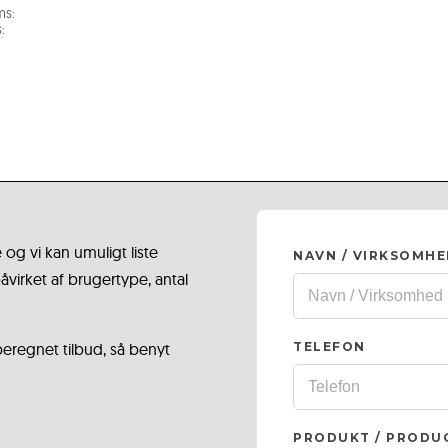
ms:
:
 og vi kan umuligt liste
NAVN / VIRKSOMH
virket af brugertype, antal
 beregnet tilbud, så benyt
TELEFON
PRODUKT / PRODU