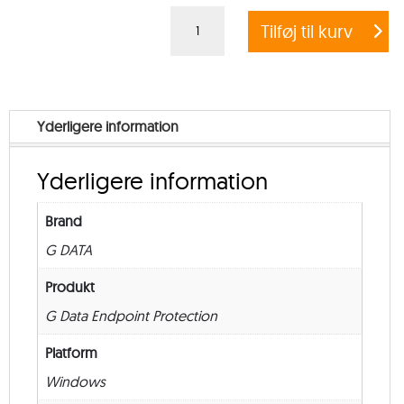
G
Tilføj til kurv
DATA
ENDPOINT
PROTECTION
BUSINESS
Yderligere information
–
Education
Yderligere information
–
from
Brand
1.000
G DATA
–
New
Produkt
–
G Data Endpoint Protection
36
Platform
måneder
Windows
antal