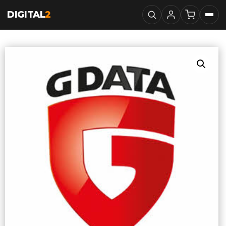
DIGITAL
2