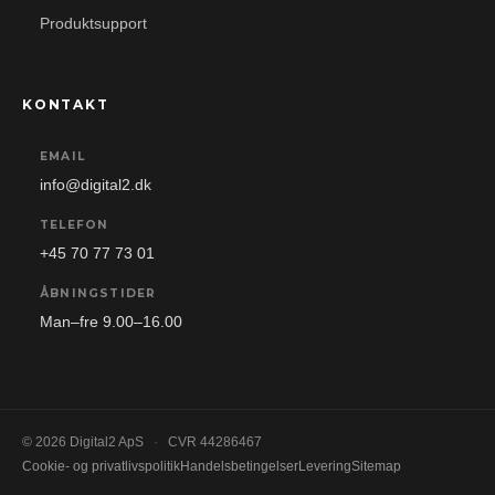
Produktsupport
KONTAKT
EMAIL
info@digital2.dk
TELEFON
+45 70 77 73 01
ÅBNINGSTIDER
Man–fre 9.00–16.00
© 2026 Digital2 ApS
·
CVR 44286467
Cookie- og privatlivspolitik
Handelsbetingelser
Levering
Sitemap