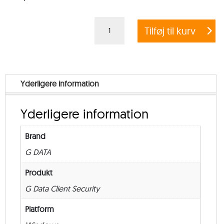
G
Tilføj til kurv
DATA
CLIENT
SECURITY
BUSINESS
Yderligere information
–
Government
Yderligere information
–
from
Brand
500
G DATA
–
Renewal
Produkt
–
G Data Client Security
36
Platform
måneder