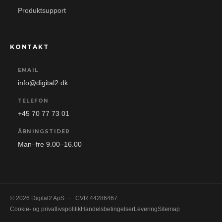
Produktsupport
KONTAKT
EMAIL
info@digital2.dk
TELEFON
+45 70 77 73 01
ÅBNINGSTIDER
Man–fre 9.00–16.00
© 2026 Digital2 ApS
·
CVR 44286467
Cookie- og privatlivspolitik
Handelsbetingelser
Levering
Sitemap