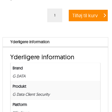
G
Tilføj til kurv
DATA
CLIENT
SECURITY
BUSINESS
Yderligere information
–
Government
Yderligere information
–
from
Brand
500
G DATA
–
New
Produkt
–
G Data Client Security
24
Platform
måneder