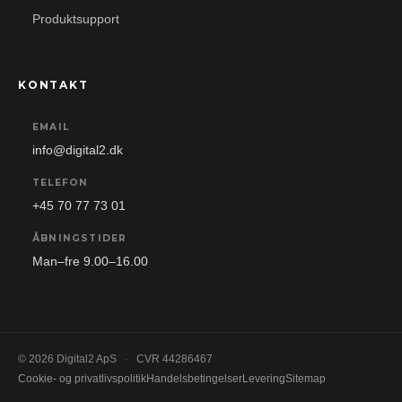
Produktsupport
KONTAKT
EMAIL
info@digital2.dk
TELEFON
+45 70 77 73 01
ÅBNINGSTIDER
Man–fre 9.00–16.00
© 2026 Digital2 ApS
·
CVR 44286467
Cookie- og privatlivspolitik
Handelsbetingelser
Levering
Sitemap