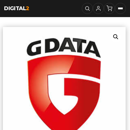
DIGITAL
2