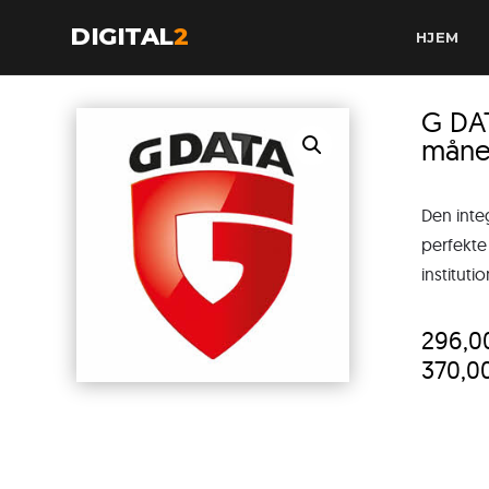
DIGITAL
2
HJEM
G DA
måne
Den inte
perfekte
instituti
296,
370,0