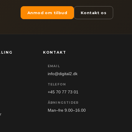
Anmod om tilbud
Kontakt os
LLING
KONTAKT
EMAIL
info@digital2.dk
TELEFON
+45 70 77 73 01
ÅBNINGSTIDER
Man–fre 9.00–16.00
r