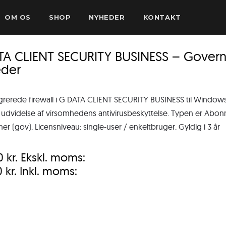
OM OS
SHOP
NYHEDER
KONTAKT
TA CLIENT SECURITY BUSINESS – Gover
der
grerede firewall i G DATA CLIENT SECURITY BUSINESS til Windo
 udvidelse af virsomhedens antivirusbeskyttelse. Typen er Abonn
oner (gov). Licensniveau: single-user / enkeltbruger. Gyldig i 3 år
00
kr.
Ekskl. moms:
0
kr.
Inkl. moms: