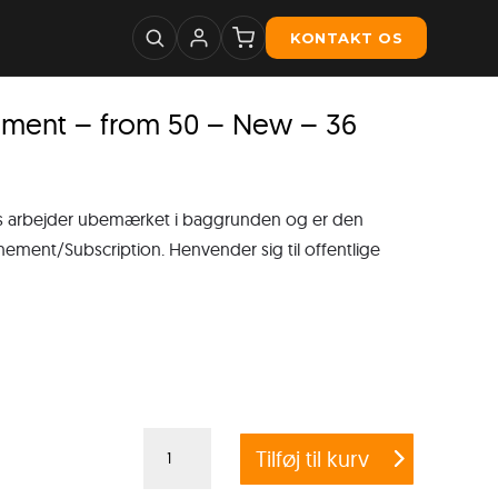
KONTAKT OS
nment – from 50 – New – 36
ws arbejder ubemærket i baggrunden og er den
ement/Subscription. Henvender sig til offentlige
G
Tilføj til kurv
DATA