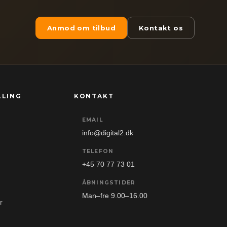
Anmod om tilbud
Kontakt os
LLING
KONTAKT
EMAIL
info@digital2.dk
TELEFON
+45 70 77 73 01
ÅBNINGSTIDER
Man–fre 9.00–16.00
r