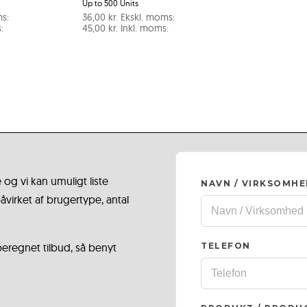
Up to 500 Units
s:
36,00
kr.
Ekskl. moms:
:
45,00
kr.
Inkl. moms:
 og vi kan umuligt liste
NAVN / VIRKSOMH
virket af brugertype, antal
 beregnet tilbud, så benyt
TELEFON