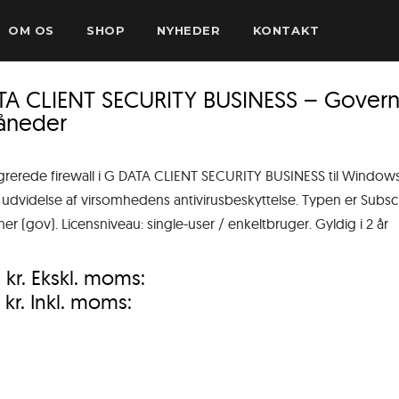
OM OS
SHOP
NYHEDER
KONTAKT
TA CLIENT SECURITY BUSINESS – Govern
åneder
grerede firewall i G DATA CLIENT SECURITY BUSINESS til Windo
 udvidelse af virsomhedens antivirusbeskyttelse. Typen er Subscr
oner (gov). Licensniveau: single-user / enkeltbruger. Gyldig i 2 år
0
kr.
Ekskl. moms:
0
kr.
Inkl. moms: