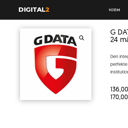
DIGITAL
2
HJEM
G DA
24 m
Den inte
perfekte
instituti
136,0
170,0