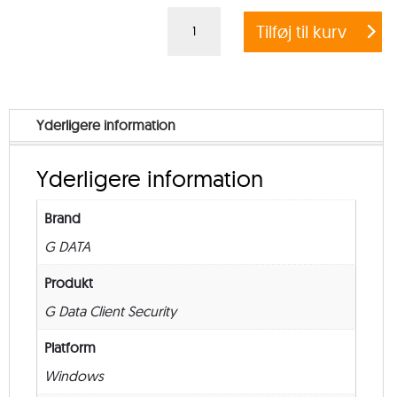
G
Tilføj til kurv
DATA
CLIENT
SECURITY
BUSINESS
Yderligere information
–
from
Yderligere information
500
–
Brand
New
G DATA
–
24
Produkt
måneder
G Data Client Security
antal
Platform
Windows