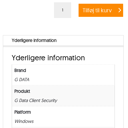
G
Tilføj til kurv
DATA
CLIENT
SECURITY
BUSINESS
Yderligere information
–
from
Yderligere information
50
–
Brand
New
G DATA
–
36
Produkt
måneder
G Data Client Security
antal
Platform
Windows