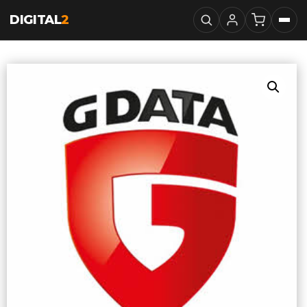
DIGITAL
2