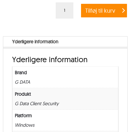
G
Tilføj til kurv
DATA
CLIENT
SECURITY
BUSINESS
Yderligere information
–
from
Yderligere information
250
–
Brand
Renewal
G DATA
–
12
Produkt
måneder
G Data Client Security
antal
Platform
Windows