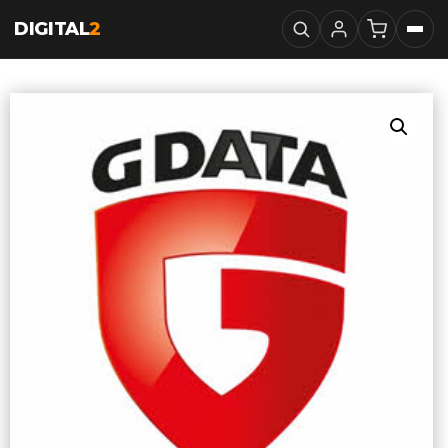
DIGITAL
2