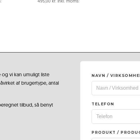
:
495,00
kr.
Inkl. moms:
 og vi kan umuligt liste
NAVN / VIRKSOMH
virket af brugertype, antal
 beregnet tilbud, så benyt
TELEFON
PRODUKT / PRODU