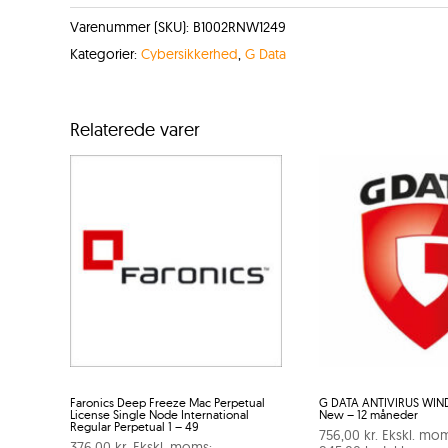
Varenummer (SKU):
B1002RNW1249
Kategorier:
Cybersikkerhed
,
G Data
Relaterede varer
Faronics Deep Freeze Mac Perpetual
G DATA ANTIVIRUS WIN
License Single Node International
New – 12 måneder
Regular Perpetual 1 – 49
756,00
kr.
Ekskl. mom
376,00
kr.
Ekskl. moms: