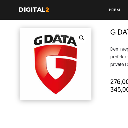
DIGITAL
2
HJEM
G DA
Den inte
perfekte
private (
276,0
345,0