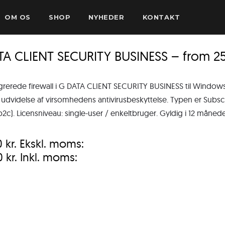
OM OS
SHOP
NYHEDER
KONTAKT
TA CLIENT SECURITY BUSINESS – from 2
grerede firewall i G DATA CLIENT SECURITY BUSINESS til Windo
 udvidelse af virsomhedens antivirusbeskyttelse. Typen er Subsc
b2c). Licensniveau: single-user / enkeltbruger. Gyldig i 12 måned
0
kr.
Ekskl. moms:
0
kr.
Inkl. moms: