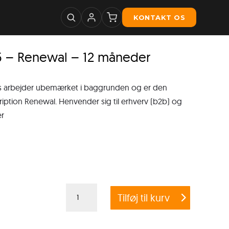
KONTAKT OS
5 – Renewal – 12 måneder
ws arbejder ubemærket i baggrunden og er den
ription Renewal. Henvender sig til erhverv (b2b) og
er
G
Tilføj til kurv
DATA
CLIENT