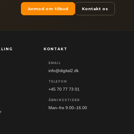
Anmod om tilbud
Kontakt os
LLING
KONTAKT
EMAIL
info@digital2.dk
TELEFON
+45 70 77 73 01
ÅBNINGSTIDER
Man–fre 9.00–16.00
r