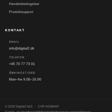
Handelsbetingelser
Produktsupport
KONTAKT
EMAIL
info@digital2.dk
TELEFON
+45 70 77 73 01
ÅBNINGSTIDER
Man–fre 9.00–16.00
© 2026 Digital2 ApS
·
CVR 44286467
Cookie- og privatlivspolitik
Handelsbetingelser
Levering
Sitemap