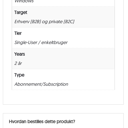
Windows
24
måneder
Target
antal
Erhverv (B2B) og private (B2C)
Tier
Single-User / enkeltbruger
Years
2 år
Type
Abonnement/Subscription
Hvordan bestilles dette produkt?