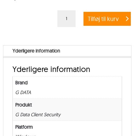
G
Tilføj til kurv
DATA
CLIENT
SECURITY
BUSINESS
Yderligere information
+
EXCHANGE
Yderligere information
MAIL
SECURITY
Brand
–
G DATA
from
50
Produkt
–
G Data Client Security
New
Platform
–