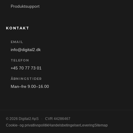
Produktsupport
KONTAKT
EMAIL
info@digital2.dk
TELEFON
+45 70 77 73 01
ÅBNINGSTIDER
Man–fre 9.00–16.00
© 2026 Digital2 ApS
·
CVR 44286467
Cookie- og privatlivspolitik
Handelsbetingelser
Levering
Sitemap