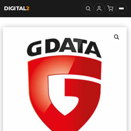
DIGITAL
2