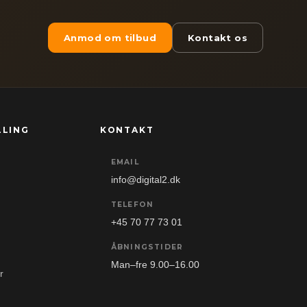
Anmod om tilbud
Kontakt os
LLING
KONTAKT
EMAIL
info@digital2.dk
TELEFON
+45 70 77 73 01
ÅBNINGSTIDER
Man–fre 9.00–16.00
r