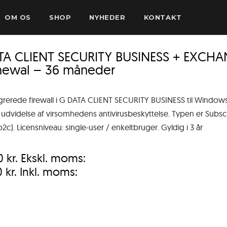
OM OS
SHOP
NYHEDER
KONTAKT
TA CLIENT SECURITY BUSINESS + EXCHA
newal – 36 måneder
grerede firewall i G DATA CLIENT SECURITY BUSINESS til Windo
 udvidelse af virsomhedens antivirusbeskyttelse. Typen er Subsc
b2c). Licensniveau: single-user / enkeltbruger. Gyldig i 3 år
00
kr.
Ekskl. moms:
0
kr.
Inkl. moms: