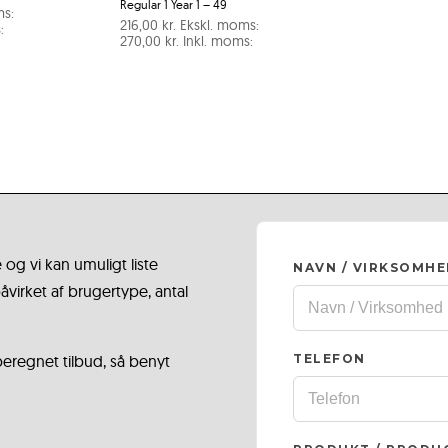
Regular 1 Year 1 – 49
ms:
216,00
kr.
Ekskl. moms:
:
270,00
kr.
Inkl. moms:
 og vi kan umuligt liste
NAVN / VIRKSOMH
virket af brugertype, antal
 beregnet tilbud, så benyt
TELEFON