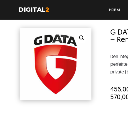
DIGITAL
2
HJEM
G DA
– Re
Den inte
perfekte
private (
456,
570,0