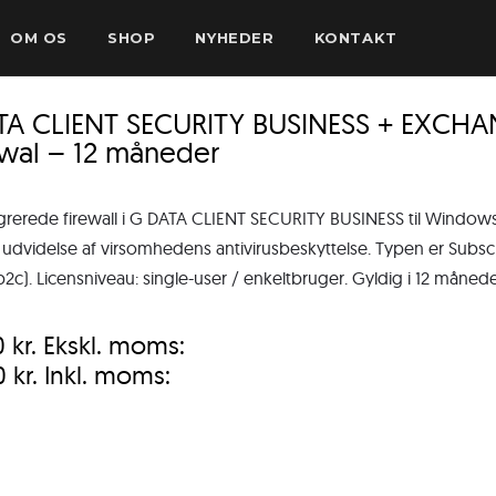
OM OS
SHOP
NYHEDER
KONTAKT
TA CLIENT SECURITY BUSINESS + EXCHAN
wal – 12 måneder
grerede firewall i G DATA CLIENT SECURITY BUSINESS til Windo
 udvidelse af virsomhedens antivirusbeskyttelse. Typen er Subsc
b2c). Licensniveau: single-user / enkeltbruger. Gyldig i 12 måned
0
kr.
Ekskl. moms:
0
kr.
Inkl. moms: