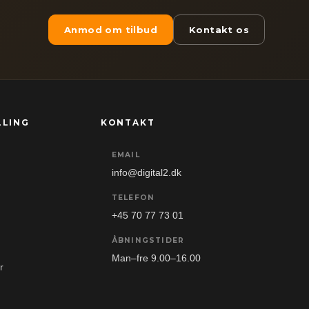
Anmod om tilbud
Kontakt os
LLING
KONTAKT
EMAIL
info@digital2.dk
TELEFON
+45 70 77 73 01
ÅBNINGSTIDER
Man–fre 9.00–16.00
r