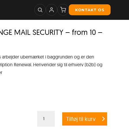
KONTAKT OS
GE MAIL SECURITY – from 10 –
ws arbejder ubemærket i baggrunden og er den
ription Renewal. Henvender sig til erhverv (b2b) og
er
G
Tilføj til kurv
DATA