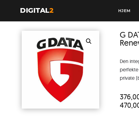
DIGITAL
2
HJEM
G DA
Rene
Den inte
perfekte
private (
376,0
470,0