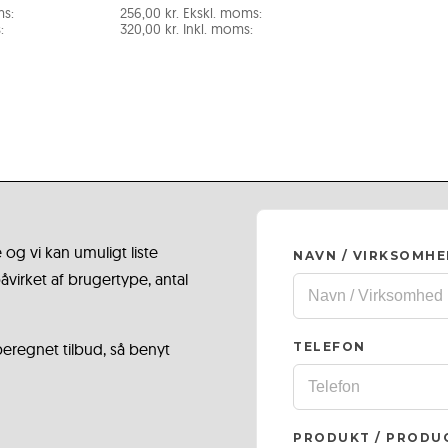
ms:
256,00
kr.
Ekskl. moms:
:
320,00
kr.
Inkl. moms:
 og vi kan umuligt liste
NAVN / VIRKSOMH
virket af brugertype, antal
 beregnet tilbud, så benyt
TELEFON
PRODUKT / PRODU