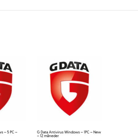
s – 5 PC –
G Data Antivirus Windows – 1PC – New
– 12 måneder